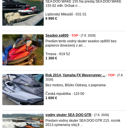
SEA DOO WAKE 155 Na predaj SEA DOO WAKE
155 82 mth. Držiak n ...
Liptovský Mikuláš - 031 01
8 990 €
Seadoo xp800
-
TOP
- [7.8. 2026]
Predám tento vodny skuter seadoo xp800 bez
papierov dovezený z an ...
Trnava - 919 52
1 300 €
Rok 2014, Yamaha FX Waverunner ...
-
TOP
- [7.8.
2026]
Bez motoru, Blízko Ostravy, s papirama
Česká republika - 110 00
1 600 €
vodny skuter SEA DOO GTR
- [7.8. 2026]
Predam vodny skuter SEA DOO GTR 215. rocnik
2013.vymeneny olej,fi ...