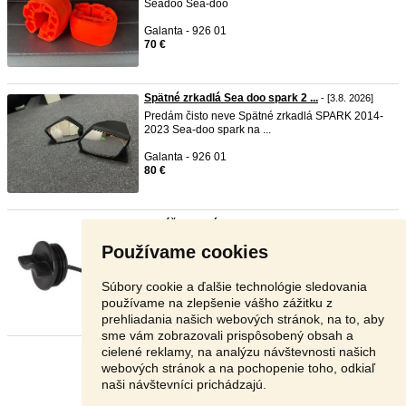
Seadoo Sea-doo
Galanta - 926 01
70 €
Spätné zrkadlá Sea doo spark 2 ...
- [3.8. 2026]
Predám čisto neve Spätné zrkadlá SPARK 2014-
2023 Sea-doo spark na ...
Galanta - 926 01
80 €
Vypúšťacia zátka (SEA-DOO) (29 ...
- [3.8. 2026]
Vypúšťacia zátka Seadoo Spark / Trixx Pasuje na
Používame cookies
všetky modely Se ...
Galanta - 926 01
Súbory cookie a ďalšie technológie sledovania
5 €
používame na zlepšenie vášho zážitku z
prehliadania našich webových stránok, na to, aby
sme vám zobrazovali prispôsobený obsah a
cielené reklamy, na analýzu návštevnosti našich
Stránka:
1
2
3
Ďalšia
webových stránok a na pochopenie toho, odkiaľ
naši návštevníci prichádzajú.