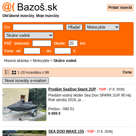
Pridať inzerát
Obľúbené inzeráty
,
Moje inzeráty
Čo:
PSČ (miesto):
Okolie:
km
Cena od:
- do:
€
Hlavná stránka
>
Motocykle
>
Skútre vodné
Cena
1-20 inzerátov z 96
Nové inzeráty e-mailom
Predám SeaDoo Spark 2UP
-
TOP
- [7.8. 2026]
Predám vodný skúter Sea Doo SPARK 2UP. 90 Hp.
Rok výroby 2016, ja ...
Prešov - 080 01
6 000 €
SEA DOO WAKE 155
-
TOP
- [7.8. 2026]