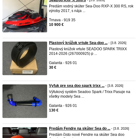
SeaDoo RXP X 300rs
- [3.8. 2026]
Predám vodný skúter Sea-Doo RXP-X 300 RS, rok
výroby 2017, s nája ...
Trnava - 919 35
10 900 €
Plastový krúžok vrtule Sea-doo ...
- [3.8. 2026]
Plastový krúžok vrtule SEADOO SPARK TRIXX
2014-2026 (267000925) p ...
Galanta - 926 01
30 €
Vyfuk pre sea doo spark trixx ...
- [3.8. 2026]
Výfukový systém Seadoo Spark / Trixx Pasuje na
všetky modely Sea ...
Galanta - 926 01
130 €
Predám Fendre na skúter Sea do ...
- [3.8. 2026]
Predám čisto nové Fendre na skúter Sea doo