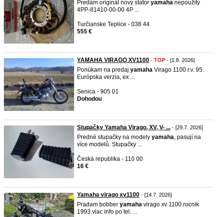
Predám originál nový stator
yamaha
nepoužitý
4PP-81410-00-00 4P ...
Turčianske Teplice - 038 44
555 €
YAMAHA VIRAGO XV1100
-
TOP
- [1.8. 2026]
Ponúkam na predaj
yamaha
Virago 1100 r.v. 95.
Európska verzia, ex ...
Senica - 905 01
Dohodou
Stupačky Yamaha Virago, XV, V- ...
- [29.7. 2026]
Predné stupačky na modely
yamaha
, pasují na
více modelů. Stupačky ...
Česká republika - 110 00
16 €
Yamaha virago xv1100
- [14.7. 2026]
Pradam bobber
yamaha
virago xv 1100.rocnik
1993.viac info po tel. ...