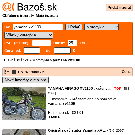
Pridať inzerát
Obľúbené inzeráty
,
Moje inzeráty
Čo:
PSČ (miesto):
Okolie:
km
Cena od:
- do:
€
Hlavná stránka
>
Motocykle
>
yamaha xv1100
Cena
1-6 inzerátov z 6
Nové inzeráty e-mailom
YAMAHA VIRAGO XV1100 , krásny ...
-
TOP
- [8.8.
2026]
- - motocykel v krásnom originálnom stave ,--- -
yamaha
xv1100
...
Ružomberok - 034 01
3 690 €
Originál nový stator Yamaha XV ...
- [1.8. 2026]