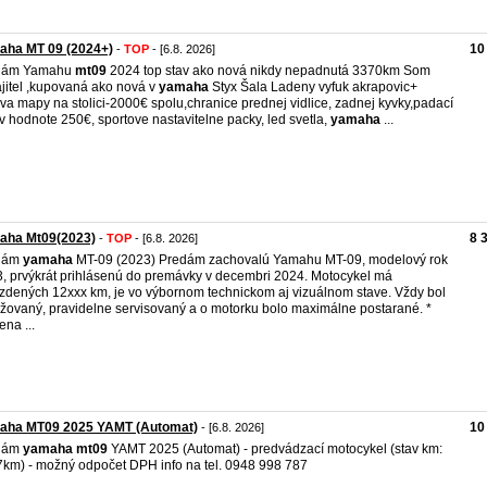
aha MT 09 (2024+)
10
-
TOP
- [6.8. 2026]
dám Yamahu
mt09
2024 top stav ako nová nikdy nepadnutá 3370km Som
jitel ,kupovaná ako nová v
yamaha
Styx Šala Ladeny vyfuk akrapovic+
va mapy na stolici-2000€ spolu,chranice prednej vidlice, zadnej kyvky,padací
v hodnote 250€, sportove nastavitelne packy, led svetla,
yamaha
...
aha Mt09(2023)
8 
-
TOP
- [6.8. 2026]
dám
yamaha
MT-09 (2023) Predám zachovalú Yamahu MT-09, modelový rok
, prvýkrát prihlásenú do premávky v decembri 2024. Motocykel má
zdených 12xxx km, je vo výbornom technickom aj vizuálnom stave. Vždy bol
žovaný, pravidelne servisovaný a o motorku bolo maximálne postarané. *
na ...
aha MT09 2025 YAMT (Automat)
10
- [6.8. 2026]
dám
yamaha
mt09
YAMT 2025 (Automat) - predvádzací motocykel (stav km:
km) - možný odpočet DPH info na tel. 0948 998 787