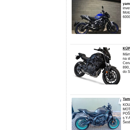
yam
inve
Moto
6000
KÚP
Mám 
na s
Cena
890,
do S
Yam
KOU
MOT
POŠ
s Y-
Šest