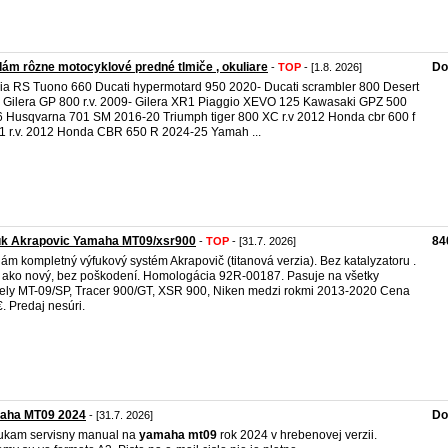
ám rôzne motocyklové predné tlmiče , okuliare
Do
-
TOP
- [1.8. 2026]
lia RS Tuono 660 Ducati hypermotard 950 2020- Ducati scrambler 800 Desert
 Gilera GP 800 r.v. 2009- Gilera XR1 Piaggio XEVO 125 Kawasaki GPZ 500
 Husqvarna 701 SM 2016-20 Triumph tiger 800 XC r.v 2012 Honda cbr 600 f
 r.v. 2012 Honda CBR 650 R 2024-25 Yamah ...
uk Akrapovic Yamaha MT09/xsr900
84
-
TOP
- [31.7. 2026]
ám kompletný výfukový systém Akrapovič (titanová verzia). Bez katalyzatoru .
 ako nový, bez poškodení. Homologácia 92R-00187. Pasuje na všetky
ly MT-09/SP, Tracer 900/GT, XSR 900, Niken medzi rokmi 2013-2020 Cena
. Predaj nesúri.
aha MT09 2024
Do
- [31.7. 2026]
ukam servisny manual na
yamaha
mt09
rok 2024 v hrebenovej verzii.