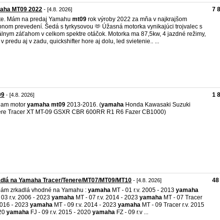
aha MT09 2022
7 
- [4.8. 2026]
te. Mám na predaj Yamahu
mt09
rok výroby 2022 za mňa v najkrajšom
bnom prevedení. Šedá s tyrkysovou 🫶 Úžasná motorka vynikajúci trojvalec s
álnym záťahom v celkom spektre otáčok. Motorka ma 87,5kw, 4 jazdné režimy,
v predu aj v zadu, quickshifter hore aj dolu, led svietenie.. ...
09
1 
- [4.8. 2026]
dam motor
yamaha
mt09
2013-2016. (
yamaha
Honda Kawasaki Suzuki
ere Tracer XT MT-09 GSXR CBR 600RR R1 R6 Fazer CB1000)
adlá na Yamaha Tracer/Tenere/MT07/MT09/MT10
48
- [4.8. 2026]
ám zrkadlá vhodné na Yamahu :
yamaha
MT - 01 r.v. 2005 - 2013
yamaha
 03 r.v. 2006 - 2023
yamaha
MT - 07 r.v. 2014 - 2023
yamaha
MT - 07 Tracer
 2016 - 2023
yamaha
MT - 09 r.v. 2014 - 2023
yamaha
MT - 09 Tracer r.v. 2015
020
yamaha
FJ - 09 r.v. 2015 - 2020
yamaha
FZ - 09 r.v ...