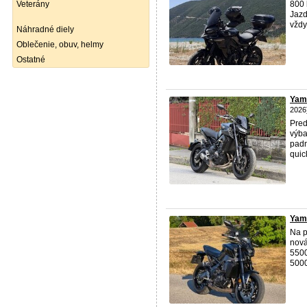
Veterány
800 
Jazd
vždy
Náhradné diely
Oblečenie, obuv, helmy
Ostatné
Yama
2026
Pre
výba
padn
quic
Yam
Na 
nová
5500
5000