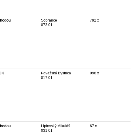
hodou
Sobrance
792 x
073 01
0 €
Považská Bystrica
998 x
017 01
hodou
Liptovský Mikuláš
67 x
031 01