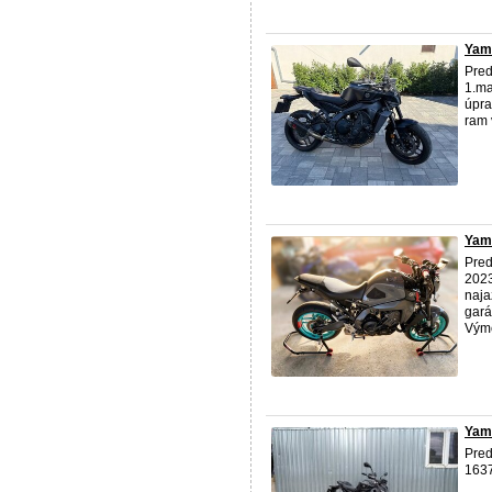
Yam
Pre
1.ma
úpra
ram 
Yam
Pre
2023
naja
gará
Výme
Yam
Pre
1637