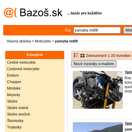
... bazár pre každého
Čo:
Hlavná stránka
>
Motocykle
>
yamaha mt09
Kategórie
Zobrazených 1-20 inzerátov 
Cestné motocykle
Nové inzeráty e-mailom
Cestovné motocykle
Yam
Enduro
Rok 
Chopper
boha
quic
Minibike
moto
Mopedy
Skútre
Skútre vodné
Skútre snežné
Štvorkolky
Yama
Trojkolky
yam