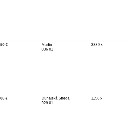
250 €
Martin
3889 x
036 01
500 €
Dunajská Streda
1156 x
929 01