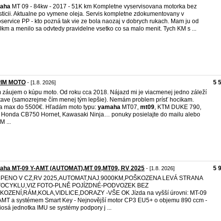
aha
MT 09 - 84kw - 2017 - 51K km Kompletne vyservisovana motorka bez
sticii. Aktualne po vymene oleja. Servis kompletne zdokumentovany v
service PP - kto pozná tak vie ze bola naozaj v dobrych rukach. Mam ju od
km a menilo sa odvtedy pravidelne vsetko co sa malo menit. Tych KM s ...
IM MOTO
5 
- [1.8. 2026]
záujem o kúpu moto. Od roku cca 2018. Nájazd mi je viacmenej jedno záleží
tave (samozrejme čím menej tým lepšie). Nemám problem prísť hocikam.
 max do 5500€. Hľadám moto typu:
yamaha
MT07,
mt09
, KTM DUKE 790,
 Honda CB750 Hornet, Kawasaki Ninja… ponuky posielajte do mailu alebo
M ...
aha MT-09 Y-AMT (AUTOMAT),MT 09,MT09, RV 2025
5 
- [1.8. 2026]
PENO V CZ,RV 2025,AUTOMAT,NAJ.9000KM,POŠKOZENA LEVÁ STRANA
OCYKLU,VIZ FOTO-PLNĚ POJÍZDNÉ-PODVOZEK BEZ
KOZENÍ,RÁM,KOLA,VIDLICE,DORAZY -VŠE OK Jízda na vyšší úrovni: MT-09
AMT a systémem Smart Key - Nejnovější motor CP3 EU5+ o objemu 890 ccm -
iosá jednotka IMU se systémy podpory j ...