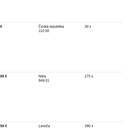
 €
Česká republika
30 x
110 00
500 €
Nitra
275 x
949 01
950 €
Levoča
390 x