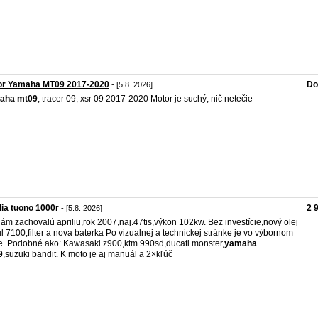
or Yamaha MT09 2017-2020
Do
- [5.8. 2026]
aha
mt09
, tracer 09, xsr 09 2017-2020 Motor je suchý, nič netečie
lia tuono 1000r
2 
- [5.8. 2026]
ám zachovalú apriliu,rok 2007,naj.47tis,výkon 102kw. Bez investície,nový olej
l 7100,filter a nova baterka Po vizualnej a technickej stránke je vo výbornom
e. Podobné ako: Kawasaki z900,ktm 990sd,ducati monster,
yamaha
9
,suzuki bandit. K moto je aj manuál a 2×kľúč