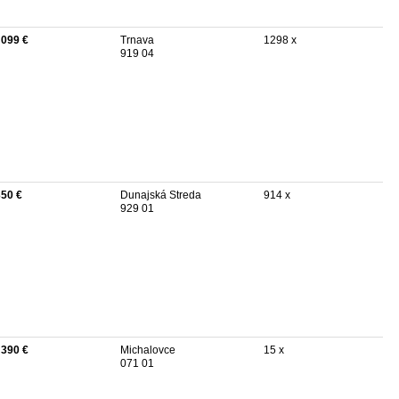
 099 €
Trnava
1298 x
919 04
350 €
Dunajská Streda
914 x
929 01
 390 €
Michalovce
15 x
071 01