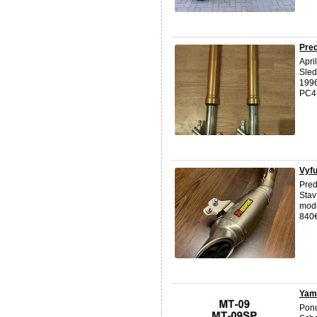
Pred
Apri
Sled
1996
PC41
Vyf
Pred
Stav
mode
840€
Yam
Pon