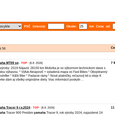
PSČ (miesto):
Okolie:
km Cena od:
Ce
z 56
aha MT09 sp
7 
-
TOP
- [6.8. 2026]
výroby: 2019 Nájazd: 28150 km Motorka je vo výbornom technickom stave s
tou výbavou: * Výfuk Akrapovič + vyladená mapa vo Fast Bikes * Obojstranný
kshifter * K&N filter * Padacie rámy * Nové platničky, reťazový kit a oleje K
rke dám aj všetky originálne diely. Viac informácií poskytn ...
ha Tracer 9 r.v.2024
11
-
TOP
- [6.8. 2026]
aha
Tracer 900 Predám
yamaha
Tracer 9, rok výroby 2024, najazdené 24