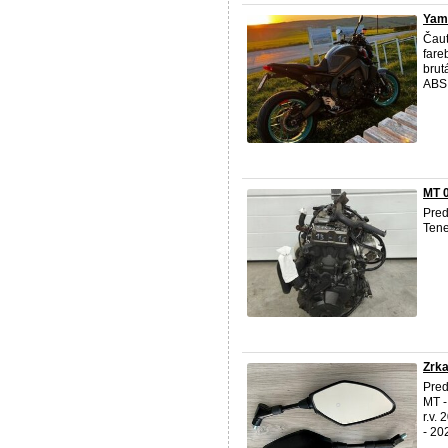
Yam
Čau
fare
brut
ABS 
MT 
Pre
Ten
Zrk
Pred
MT -
r.v.
- 2