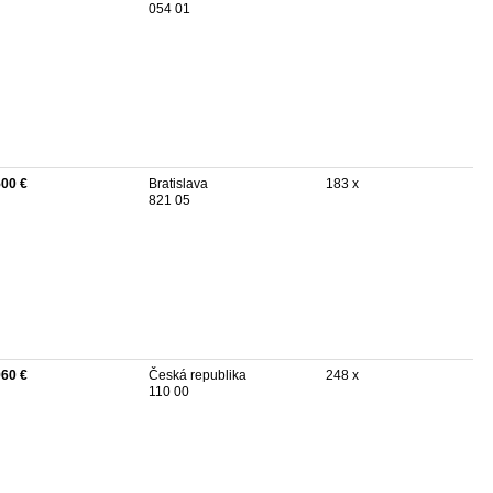
054 01
500 €
Bratislava
183 x
821 05
960 €
Česká republika
248 x
110 00