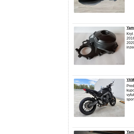
Yama
Kryt
201
202
inze
YAM
Pred
kupo
vyfu
spor
Yam