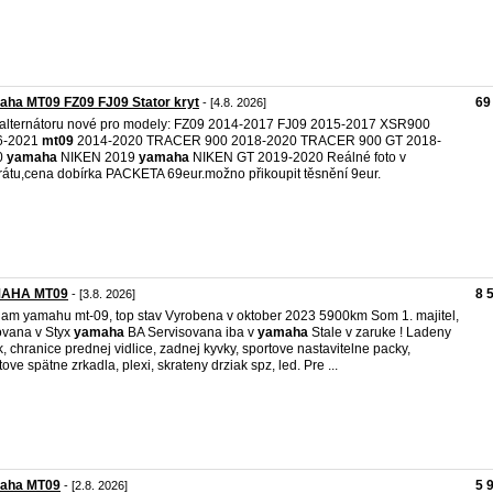
ha MT09 FZ09 FJ09 Stator kryt
69
- [4.8. 2026]
 alternátoru nové pro modely: FZ09 2014-2017 FJ09 2015-2017 XSR900
6-2021
mt09
2014-2020 TRACER 900 2018-2020 TRACER 900 GT 2018-
0
yamaha
NIKEN 2019
yamaha
NIKEN GT 2019-2020 Reálné foto v
rátu,cena dobírka PACKETA 69eur.možno přikoupit těsnění 9eur.
AHA MT09
8 
- [3.8. 2026]
am yamahu mt-09, top stav Vyrobena v oktober 2023 5900km Som 1. majitel,
vana v Styx
yamaha
BA Servisovana iba v
yamaha
Stale v zaruke ! Ladeny
k, chranice prednej vidlice, zadnej kyvky, sportove nastavitelne packy,
tove spätne zrkadla, plexi, skrateny drziak spz, led. Pre ...
aha MT09
5 
- [2.8. 2026]