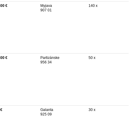
800 €
Myjava
140 x
907 01
800 €
Partizánske
50 x
956 34
 €
Galanta
30 x
925 09