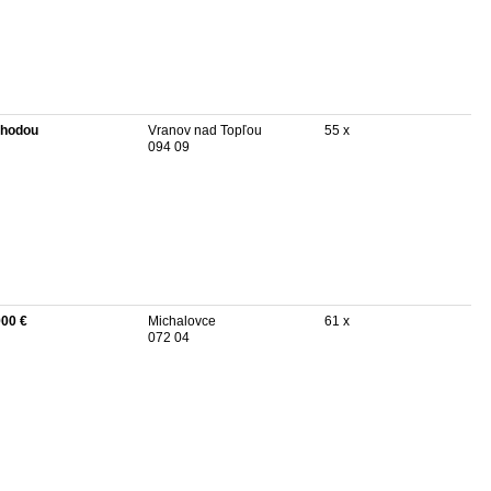
hodou
Vranov nad Topľou
55 x
094 09
900 €
Michalovce
61 x
072 04