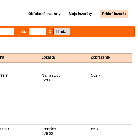
Obľúbené inzeráty
Moje inzeráty
Pridať inzerát
- do:
€
na
Lokalita
Zobrazenie
999 €
Námestovo
562 x
029 01
 000 €
Trebišov
86 x
076 33