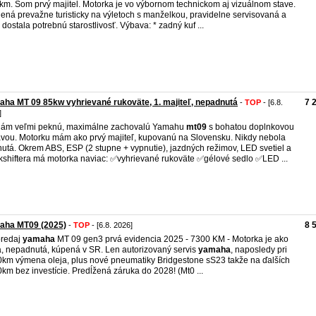
km. Som prvý majitel. Motorka je vo výbornom technickom aj vizuálnom stave.
ená prevažne turisticky na výletoch s manželkou, pravidelne servisovaná a
 dostala potrebnú starostlivosť. Výbava: * zadný kuf ...
ha MT 09 85kw vyhrievané rukoväte, 1. majiteľ, nepadnutá
7 
-
TOP
- [6.8.
]
dám veľmi peknú, maximálne zachovalú Yamahu
mt09
s bohatou doplnkovou
vou. Motorku mám ako prvý majiteľ, kupovanú na Slovensku. Nikdy nebola
utá. Okrem ABS, ESP (2 stupne + vypnutie), jazdných režimov, LED svetiel a
kshiftera má motorka naviac: ✅vyhrievané rukoväte ✅gélové sedlo ✅LED ...
aha MT09 (2025)
8 
-
TOP
- [6.8. 2026]
predaj
yamaha
MT 09 gen3 prvá evidencia 2025 - 7300 KM - Motorka je ako
, nepadnutá, kúpená v SR. Len autorizovaný servis
yamaha
, naposledy pri
km výmena oleja, plus nové pneumatiky Bridgestone sS23 takže na ďalších
km bez investície. Predĺžená záruka do 2028! (Mt0 ...