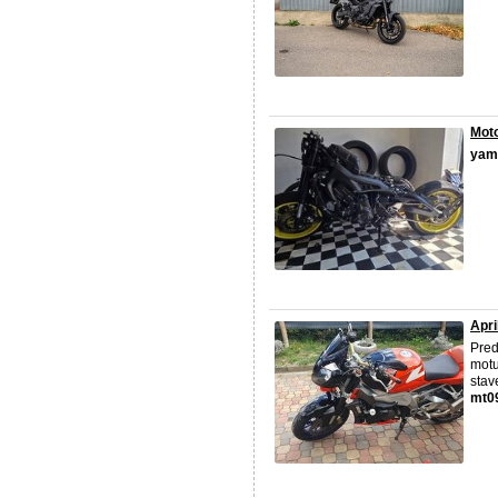
Mot
yam
Apri
Pred
motu
stav
mt0