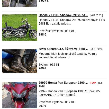
3 007 €
Honda VT 1100 Shadow, 2997€ na ...
- [4.8. 2026]
Honda VT 1100 Shadow, 2997€ najazdenych LEN
29888km a stále pribú ...
Považská Bystrica - 017 01
298 €
BMW Sonora GTX, čižmy, veľkosť ...
- [3.8. 2026]
Moderné high-tech turistické topánky Vetru a
vodeodolnosť vďaka ...
Zvolen - 962 61
269 €
2997€ Honda Pan European 1300 ...
-
TOP
- [3.8.
2026]
2997€ Honda Pan European 1300 ST rv-2005
93kw ABS 92123km a pribú ...
Považská Bystrica - 017 01
297 €