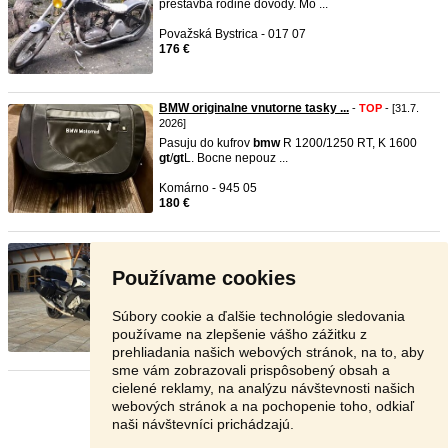
prestavba rodine dôvody. Mo ...
Považská Bystrica - 017 07
176 €
BMW originalne vnutorne tasky ...
-
TOP
- [31.7.
2026]
Pasuju do kufrov
bmw
R 1200/1250 RT, K 1600
gt
/
gt
L. Bocne nepouz ...
Komárno - 945 05
180 €
Bmw k1600 gt
- [30.7. 2026]
Predám
bmw
k 1600
gt
, rok výroby 2017.
Používame cookies
Najazdené 55000km Black st ...
Levice - 936 01
Súbory cookie a ďalšie technológie sledovania
13 500 €
používame na zlepšenie vášho zážitku z
prehliadania našich webových stránok, na to, aby
sme vám zobrazovali prispôsobený obsah a
cielené reklamy, na analýzu návštevnosti našich
Stránka:
1
2
3
Ďalšia
webových stránok a na pochopenie toho, odkiaľ
naši návštevníci prichádzajú.