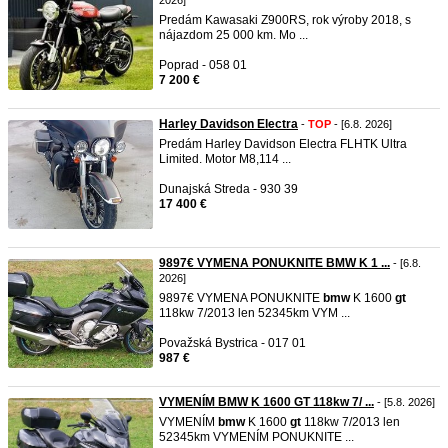
2026]
Predám Kawasaki Z900RS, rok výroby 2018, s
nájazdom 25 000 km. Mo ...
Poprad - 058 01
7 200 €
Harley Davidson Electra
-
TOP
- [6.8. 2026]
Predám Harley Davidson Electra FLHTK Ultra
Limited. Motor M8,114 ...
Dunajská Streda - 930 39
17 400 €
9897€ VYMENA PONUKNITE BMW K 1 ...
- [6.8.
2026]
9897€ VYMENA PONUKNITE
bmw
K 1600
gt
118kw 7/2013 len 52345km VYM ...
Považská Bystrica - 017 01
987 €
VYMENÍM BMW K 1600 GT 118kw 7/ ...
- [5.8. 2026]
VYMENÍM
bmw
K 1600
gt
118kw 7/2013 len
52345km VYMENÍM PONUKNITE ...