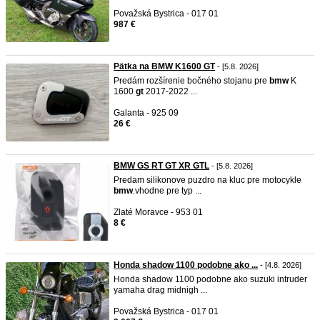
Považská Bystrica - 017 01
987 €
Pätka na BMW K1600 GT
- [5.8. 2026]
Predám rozšírenie bočného stojanu pre
bmw
K
1600
gt
2017-2022 ...
Galanta - 925 09
26 €
BMW GS RT GT XR GTL
- [5.8. 2026]
Predam silikonove puzdro na kluc pre motocykle
bmw
.vhodne pre typ ...
Zlaté Moravce - 953 01
8 €
Honda shadow 1100 podobne ako ...
- [4.8. 2026]
Honda shadow 1100 podobne ako suzuki intruder
yamaha drag midnigh ...
Považská Bystrica - 017 01