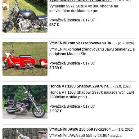
Vymenim 997€ Suzuki vx 800 vho ...
- [2.8. 2026]
Vymenim 997€ Suzuki vx 800 vhodné na
individuálne doskladanie pre ...
Považská Bystrica - 017 07
987 €
VYMENÍM komplet zrenovovanu Ja ...
- [2.8. 2026]
VYMENÍM komplet zrenovovanu Jawu pionier 21 s
podpisom Mareka Slo ...
Považská Bystrica - 017 07
3 789 €
Honda VT 1100 Shadow, 2997€ na ...
- [2.8. 2026]
Honda VT 1100 Shadow, 2997€ najazdenych LEN
29888km a stále pribú ...
Považská Bystrica - 017 07
2 997 €
VYMENÍM JAWA 250 559 rv-1/1964 ...
- [1.8. 2026]
VYMENÍM JAWA 250 559 rv-1/1964 stavba