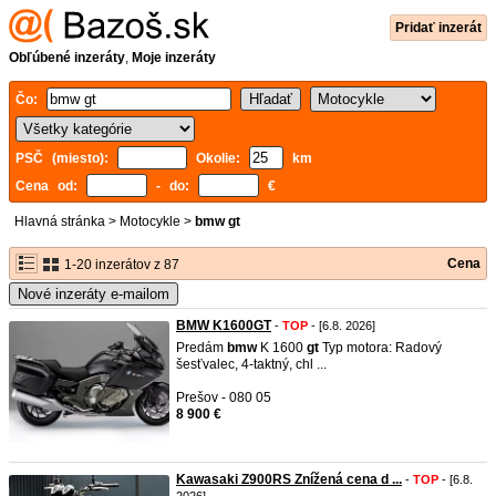
Pridať inzerát
Obľúbené inzeráty
,
Moje inzeráty
Čo:
PSČ (miesto):
Okolie:
km
Cena od:
- do:
€
Hlavná stránka
>
Motocykle
>
bmw gt
Cena
1-20 inzerátov z 87
Nové inzeráty e-mailom
BMW K1600GT
-
TOP
- [6.8. 2026]
Predám
bmw
K 1600
gt
Typ motora: Radový
šesťvalec, 4-taktný, chl ...
Prešov - 080 05
8 900 €
Kawasaki Z900RS Znížená cena d ...
-
TOP
- [6.8.