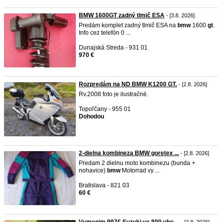
BMW 1600GT zadný tlmič ESA
- [3.8. 2026]
Predám komplet zadný tlmič ESA na
bmw
1600
gt
.
Info cez telefón 0 ...
Dunajská Streda - 931 01
970 €
Rozpredám na ND BMW K1200 GT.
- [2.8. 2026]
Rv.2008 foto je ilustračné.
Topoľčany - 955 01
Dohodou
2-dielna kombineza BMW goretex ...
- [2.8. 2026]
Predam 2 dielnu moto kombinezu (bunda +
nohavice)
bmw
Motorrad vy ...
Bratislava - 821 03
60 €