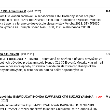
 1190 Adventure R
8 
- [4.8. 2026]
am tuto krasnu zachovalu a servisovanu KTM. Posledny servis cca pred
km ( olej, filtre, brzdy, retazovy kit) s fakturou. Najazdene 86xxx km. Motorka
la trapena v terene co dosvedcuje vizualny stav. Vyroba 2013, STK 5/2030.
a vymena za Triumph Speed twin, T100, T120 alebo
honda
CB110 ...
da X11 eleven
1 
- [2.8. 2026]
da
X11 (
cb1100
SF X-Eleven) –, pripravená na sezónu Z dôvodu nevyužitia zo
votných dôvodov predávam svoju Hondu X11 (X-Eleven). Motorku vlastním už
okov a počas celej doby dostávala pravidelnú starostlivosť. Každý rok bol
ný motorový olej aj filtre bez ohľadu na počet najazdených kil ...
azové kity BMW DUCATI HONDA KAWASAKI KTM SUZUKI YAMAHA
V 
-
TOP
-
. 2026]
edaj nové reťazové kity BMW DUCATI
honda
KAWASAKI KTM SUZUKI
MPH YAMAHA rozety značkové talianske Chiaravalli, reťaz japonská RK