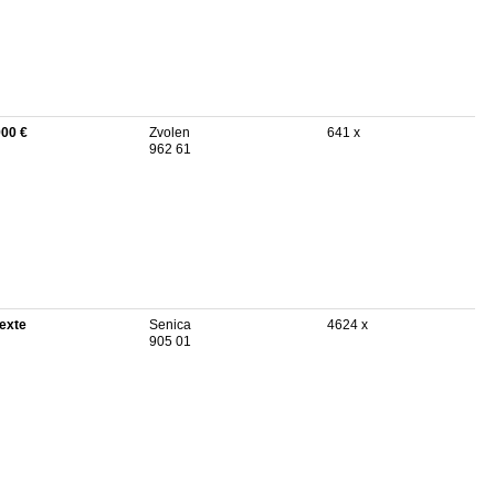
900 €
Zvolen
641 x
962 61
texte
Senica
4624 x
905 01