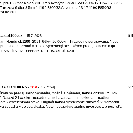
n, pre 150 modelov, VÝBER z niektorých BMW F650GS 09-12 119€ F700GS
7 (rozeta 6 dier 8.5mm) 119€ F800GS Adventure 13-17 119€ F850GS
nture 201 ...
da cb1100, ex
5 
- [15.7. 2026]
dám Hondu
cb1100
, 2014. 66kw. 16 000km. Pravidelne servisovana. Nový
, pretesnena predná vidlica a vymenený olej. Dôvod predaja chcem kúpiť
 moto. Triumph street twin, r ninet, yamaha xsr
DA CB 1100 RS
V 
-
TOP
- [6.7. 2026]
kam na predaj alebo vymením, možná aj výmena,
honda
cb1100
RS, rok
. Nájazd 24.xxx km, nepadnutá, nehavarovaná, neoškretá ... nádherná
rka v excelentnom stave. Originál
honda
vyhrievanie rukovätí. V Nemecku
va sedadla + gelová vložka. Moto nevyžaduje žiadne investície... pneu, reťa