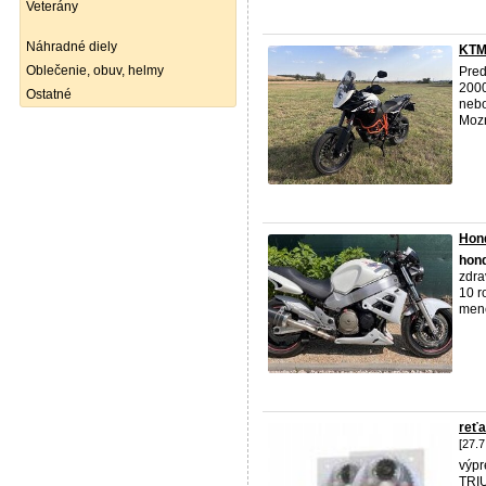
Veterány
Náhradné diely
KTM
Oblečenie, obuv, helmy
Pred
2000
Ostatné
nebo
Mozn
Hon
hon
zdra
10 r
mene
reť
[27.7
výpr
TRIU