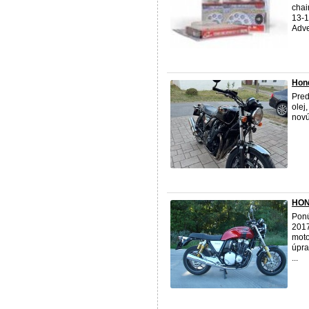
chai
13-1
Adve
Hon
Pre
olej
novú
HON
Ponú
2017
moto
úpra
...