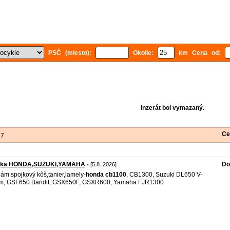
PSČ (miesto):
Okolie:
km Cena od:
Inzerát bol vymazaný.
Ce
 7
jka HONDA,SUZUKI,YAMAHA
Do
- [5.8. 2026]
ám spojkový kôš,tanier,lamely-
honda
cb1100
, CB1300, Suzuki DL650 V-
om, GSF650 Bandit, GSX650F, GSXR600, Yamaha FJR1300