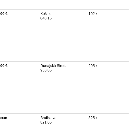
400 €
Košice
102 x
040 15
900 €
Dunajská Streda
205 x
930 05
texte
Bratislava
325 x
821 05