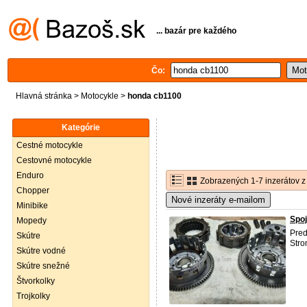
... bazár pre každého
Čo:
Hlavná stránka
>
Motocykle
>
honda cb1100
Kategórie
Cestné motocykle
Cestovné motocykle
Enduro
Zobrazených 1-7 inzerátov z
Chopper
Nové inzeráty e-mailom
Minibike
Spo
Mopedy
Pred
Skútre
Str
Skútre vodné
Skútre snežné
Štvorkolky
Trojkolky