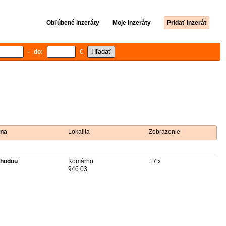
Obľúbené inzeráty
Moje inzeráty
Pridať inzerát
- do:
€
na
Lokalita
Zobrazenie
hodou
Komárno
17 x
946 03