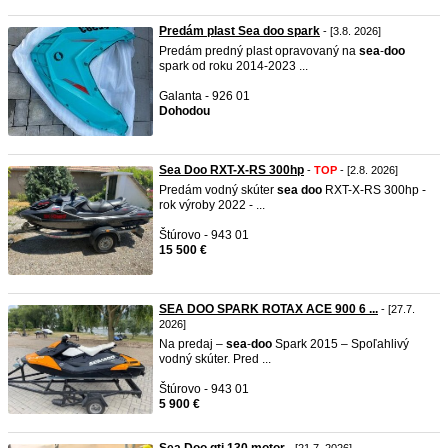
Predám plast Sea doo spark
- [3.8. 2026]
Predám predný plast opravovaný na
sea
-
doo
spark od roku 2014-2023 ...
Galanta - 926 01
Dohodou
Sea Doo RXT-X-RS 300hp
-
TOP
- [2.8. 2026]
Predám vodný skúter
sea
doo
RXT-X-RS 300hp -
rok výroby 2022 - ...
Štúrovo - 943 01
15 500 €
SEA DOO SPARK ROTAX ACE 900 6 ...
- [27.7.
2026]
Na predaj –
sea
-
doo
Spark 2015 – Spoľahlivý
vodný skúter. Pred ...
Štúrovo - 943 01
5 900 €