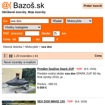
Pridať inzerát
Obľúbené inzeráty
,
Moje inzeráty
Čo:
PSČ (miesto):
Okolie:
km
Cena od:
- do:
€
Hlavná stránka
>
Motocykle
>
sea doo
Cena
1-20 inzerátov z 44
Nové inzeráty e-mailom
Predám SeaDoo Spark 2UP
-
TOP
- [9.8. 2026]
Predám vodný skúter
sea
doo
SPARK 2UP. 90 Hp.
Rok výroby 2016, ja ...
Prešov - 080 01
6 000 €
SEA DOO WAKE 155
-
TOP
- [9.8. 2026]