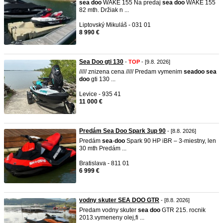
sea
doo
WAKE 155 Na predaj
sea
doo
WAKE 155
82 mth. Držiak n ...
Liptovský Mikuláš - 031 01
8 990 €
Sea Doo gti 130
-
TOP
- [9.8. 2026]
///// znizena cena ///// Predam vymenim
sea
doo
sea
doo
gti 130 ...
Levice - 935 41
11 000 €
Predám Sea Doo Spark 3up 90
- [8.8. 2026]
Predám
sea
-
doo
Spark 90 HP iBR – 3-miestny, len
30 mth Predám ...
Bratislava - 811 01
6 999 €
vodny skuter SEA DOO GTR
- [8.8. 2026]
Predam vodny skuter
sea
doo
GTR 215. rocnik
2013.vymeneny olej,fi ...