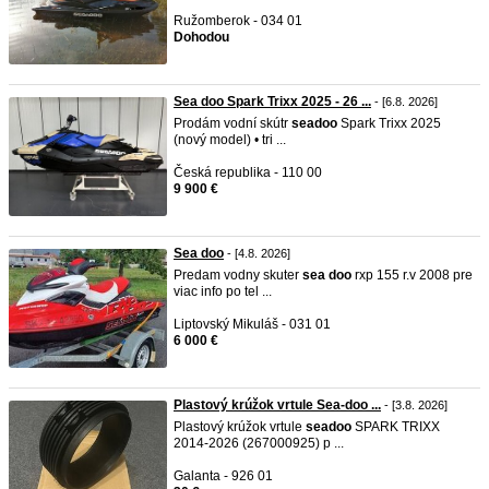
Ružomberok - 034 01
Dohodou
Sea doo Spark Trixx 2025 - 26 ...
- [6.8. 2026]
Prodám vodní skútr
sea
doo
Spark Trixx 2025
(nový model) • tri ...
Česká republika - 110 00
9 900 €
Sea doo
- [4.8. 2026]
Predam vodny skuter
sea
doo
rxp 155 r.v 2008 pre
viac info po tel ...
Liptovský Mikuláš - 031 01
6 000 €
Plastový krúžok vrtule Sea-doo ...
- [3.8. 2026]
Plastový krúžok vrtule
sea
doo
SPARK TRIXX
2014-2026 (267000925) p ...
Galanta - 926 01