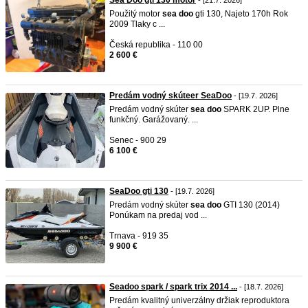
Sea Doo gti 130 motor
- [21.7. 2026]
Použitý motor
sea
doo
gti 130, Najeto 170h Rok
2009 Tlaky c ...
Česká republika - 110 00
2 600 €
Predám vodný skúteer SeaDoo
- [19.7. 2026]
Predám vodný skúter
sea
doo
SPARK 2UP. Plne
funkčný. Garážovaný. ...
Senec - 900 29
6 100 €
SeaDoo gti 130
- [19.7. 2026]
Predám vodný skúter
sea
doo
GTI 130 (2014)
Ponúkam na predaj vod ...
Trnava - 919 35
9 900 €
Seadoo spark / spark trix 2014 ...
- [18.7. 2026]
Predám kvalitný univerzálny držiak reproduktora