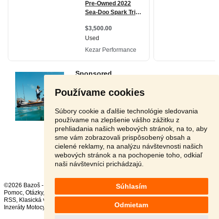
Používame cookies
Súbory cookie a ďalšie technológie sledovania
používame na zlepšenie vášho zážitku z
prehliadania našich webových stránok, na to, aby
sme vám zobrazovali prispôsobený obsah a
cielené reklamy, na analýzu návštevnosti našich
Stránka:
1
2
3
Ďalšia
webových stránok a na pochopenie toho, odkiaľ
naši návštevníci prichádzajú.
©2026 Bazoš -
Inzercia, bazár
Súhlasím
Pomoc
,
Otázky
,
Hodnotenie
,
Kontakt
,
Reklama
,
Podmienky
,
Ochrana údajov
,
RSS
,
Odmietam
Inzeráty Motocykle celkom:
34168
, za 24 hodín:
1378