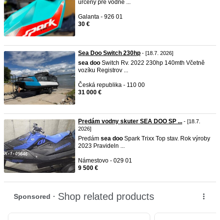
určený pre vodné ...
Galanta - 926 01
30 €
Sea Doo Switch 230hp
- [18.7. 2026]
sea
doo
Switch Rv. 2022 230hp 140mth Včetně
vozíku Registrov ...
Česká republika - 110 00
31 000 €
Predám vodny skuter SEA DOO SP ...
- [18.7.
2026]
Predám
sea
doo
Spark Trixx Top stav. Rok výroby
2023 Pravideln ...
Námestovo - 029 01
9 500 €