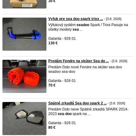
30 €
Vyfuk pre sea doo spark trixx ...
- [3.8. 2026]
Výfukový systém
sea
doo
Spark / Trixx Pasuje na
všetky modely
sea
...
Galanta - 926 01
130 €
Predám Fendre na skúter Sea do ...
- [3.8. 2026]
Predám čisto nové Fendre na skúter sea doo
seadoo sea-doo
Galanta - 926 01
70 €
Spätné zrkadlá Sea doo spark 2 ...
- [3.8. 2026]
Predám čisto neve Spätné zrkadlá SPARK 2014-
2023
sea
-
doo
spark na ...
Galanta - 926 01
80 €